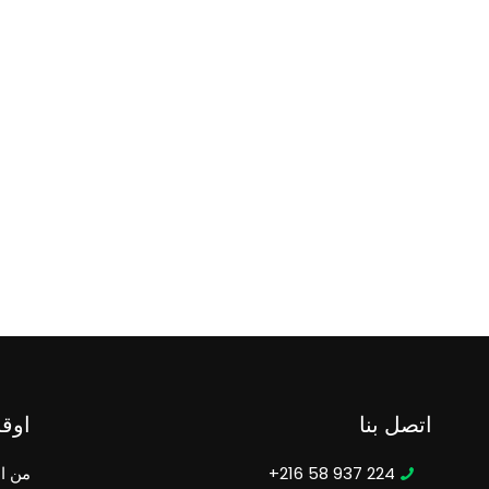
اتصل بنا
اوق
224 937 58 216+
من ال