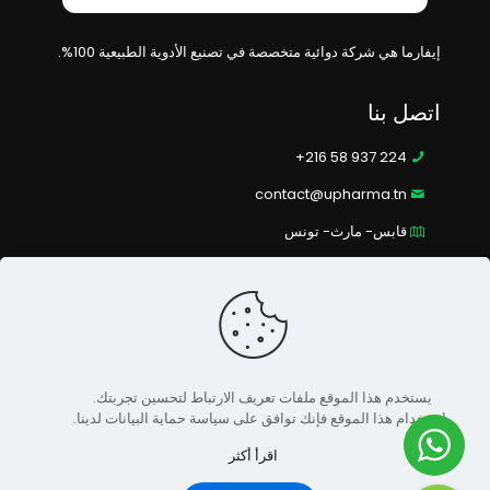
إيفارما هي شركة دوائية متخصصة في تصنيع الأدوية الطبيعية 100%.
اتصل بنا
224 937 58 216+
contact@upharma.tn
قابس- مارث- تونس
اوقات
من الاثنين إلى الجمعة
من الساعة 8 صباحًا حتى الساعة 5 مساءً.
يستخدم هذا الموقع ملفات تعريف الارتباط لتحسين تجربتك.
باستخدام هذا الموقع فإنك توافق على سياسة حماية البيانات لدينا.
اقرأ أكثر