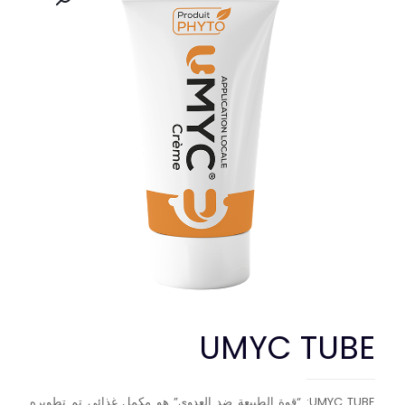
UMYC TUBE
UMYC TUBE: “قوة الطبيعة ضد العدوى” هو مكمل غذائي تم تطويره