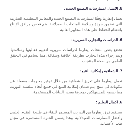
5. الامتثال لممارسات التصنيع الجيدة
:
تعمل إيفارما وفقًا لممارسات التصنيع الجيدة والمعايير التنظيمية الصارمة
التي تضمن جودة وسلامة المنتجات الصيدلانية. يتم فحص مرافق الإنتاج
بانتظام للحفاظ على هذه المعايير العالية.
6. الدراسات والتجارب السريرية
:
تخضع بعض منتجات إيفارما لدراسات سريرية لتقييم فعاليتها وسلامتها.
ويتم إجراء هذه التجارب بطريقة أخلاقية وشفافة، مما يساهم في التحقق
العلمي من صحة المنتجات.
7. الشفافية وإمكانية التتبع
:
تعمل إيفارما على تعزيز الشفافية من خلال توفير معلومات مفصلة عن
مكونات كل منتج. يتم ضمان إمكانية التتبع في جميع أنحاء سلسلة التوريد،
مما يسمح للمستهلكين بمعرفة مصدر النباتات المستخدمة.
8. اكمال التعليم
:
تستفيد فرق إيفارما من التدريب المستمر للبقاء في طليعة التقدم العلمي
وأفضل الممارسات الصيدلانية. وهذا يضمن الخبرة المستمرة في مجال
طب الأعشاب.