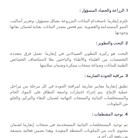
1. الزراعة والحصاد المسؤول
:
تلتزم إيفارما باستخدام النباتات المزروعة بشكل مسؤول، وتعزيز أساليب
النمو المستدامة والعضوية. يتم فحص مصدر النباتات بعناية لضمان نقائها
وجودتها.
2. البحث والتطوير
:
البحث هو ركيزة التطوير الصيدلاني في إيفارما. تعمل فرق متعددة
التخصصات من العلماء والأطباء والباحثين معًا لاستكشاف الخصائص
الطبية للنباتات وصياغة منتجات مبتكرة وضمان سلامتها.
3. مراقبة الجودة الصارمة
:
تطبق إيفارما معايير صارمة لمراقبة الجودة في كل مرحلة من مراحل
عملية الإنتاج. يتم إجراء اختبارات واسعة النطاق على المواد الخام
والمستخلصات النباتية والمنتجات النهائية لضمان النقاء والتركيز والخلو
من الملوثات.
4. توحيد المقتطفات
:
تم توحيد المستخلصات النباتية المستخدمة في منتجات إيفارما لضمان
محتوى ثابت من المكونات النشطة المفيدة. وهذا يضمن فعالية متسقة
من دفعة إلى أخرى.